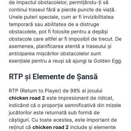
de impactul obstacolelor, permițându-ți să
continui traseul fără a pierde puncte de viață.
Unele puteri speciale, cum ar fi invizibilitatea
temporară sau abilitatea de a distruge
obstacolele, pot fi folosite pentru a depăși
obstacole care altfel ar fi imposibil de trecut. De
asemenea, planificarea atentă a traseului și
anticiparea mișcărilor obstacolelor sunt
esențiale pentru a reuși să ajungi la Golden Egg.
RTP și Elemente de Șansă
RTP (Return to Player) de 98% al jocului
chicken road 2
este impresionant de ridicat,
indicând că o proporție semnificativă din mizele
jucătorilor este returnată sub formă de
câștiguri. Cu toate acestea, este important de
reținut că
chicken road 2
include și elemente