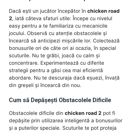
Dacă ești un jucător începător în
chicken road
2
, iată câteva sfaturi utile: Începe cu nivelul
easy pentru a te familiariza cu mecanicile
jocului. Observă cu atenție obstacolele și
încearcă să anticipezi mișcările lor. Colectează
bonusurile ori de câte ori ai ocazia, în special
scuturile. Nu te grăbi, joacă cu calm și
concentrare. Experimentează cu diferite
strategii pentru a găsi cea mai eficientă
abordare. Nu te descuraja dacă eșuezi, învață
din greșeli și încearcă din nou.
Cum să Depășești Obstacolele Dificile
Obstacolele dificile din
chicken road 2
pot fi
depășite prin utilizarea inteligentă a bonusurilor
și a puterilor speciale. Scuturile te pot proteja