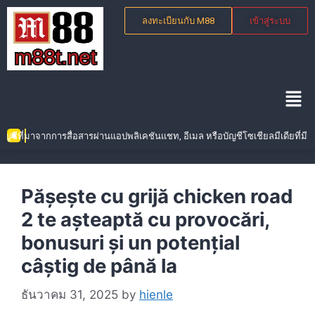
ลงทะเบียนกับ M88
เข้าสู่ระบบ
ี่มาจากการสื่อสารผ่านแอปพลิเคชันแชท, อีเมล หรือบัญชีโซเชียลมีเดียที่มีการ
Pășește cu grijă chicken road
2 te așteaptă cu provocări,
bonusuri și un potențial
câștig de până la
ธันวาคม 31, 2025
by
hienle