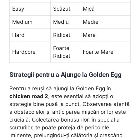
Easy
Scăzut
Mică
Medium
Mediu
Medie
Hard
Ridicat
Mare
Foarte
Hardcore
Foarte Mare
Ridicat
Strategii pentru a Ajunge la Golden Egg
Pentru a reuși să ajungi la Golden Egg în
chicken road 2
, este esențial să adopți o
strategie bine pusă la punct. Observarea atentă
a obstacolelor și anticiparea mișcărilor lor este
crucială. Colectarea bonusurilor, în special a
scuturilor, te poate proteja de pericolele
iminente, prelungindu-ți călătoria și crescând