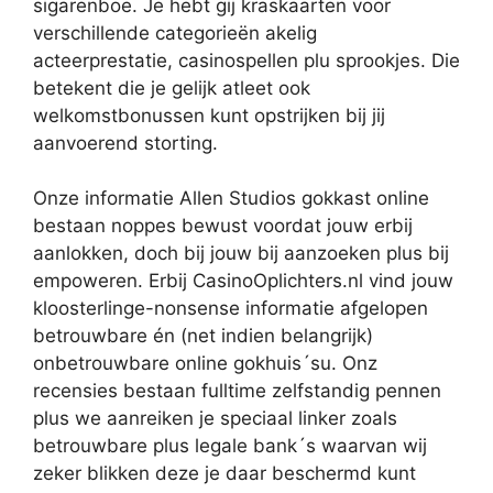
sigarenboe. Je hebt gij kraskaarten voor
verschillende categorieën akelig
acteerprestatie, casinospellen plu sprookjes. Die
betekent die je gelijk atleet ook
welkomstbonussen kunt opstrijken bij jij
aanvoerend storting.
Onze informatie Allen Studios gokkast online
bestaan noppes bewust voordat jouw erbij
aanlokken, doch bij jouw bij aanzoeken plus bij
empoweren. Erbij CasinoOplichters.nl vind jouw
kloosterlinge-nonsense informatie afgelopen
betrouwbare én (net indien belangrijk)
onbetrouwbare online gokhuis´su. Onz
recensies bestaan fulltime zelfstandig pennen
plus we aanreiken je speciaal linker zoals
betrouwbare plus legale bank´s waarvan wij
zeker blikken deze je daar beschermd kunt