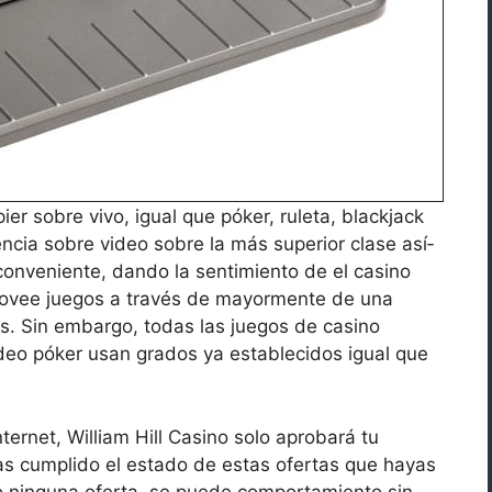
ier sobre vivo, igual que póker, ruleta, blackjack
encia sobre video sobre la más superior clase así­
conveniente, dando la sentimiento de el casino
 provee juegos a través de mayormente de una
s. Sin embargo, todas las juegos de casino
video póker usan grados ya establecidos igual que
ernet, William Hill Casino solo aprobará tu
ías cumplido el estado de estas ofertas que hayas
 ninguna oferta, se puede comportamiento sin