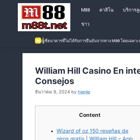
M88
คาสิโน
บริการลู
ข่าว
งินเข้าบัญชีธนาคารที่ไม่ได้รับการยืนยันจากทาง M88 โดยเฉพาะบัญชีที่มาจากก
William Hill Casino En in
Consejos
ธันวาคม 9, 2024
by
hienle
Content
Wizard of oz 150 reseñas de
giros gratis | William Hill – App