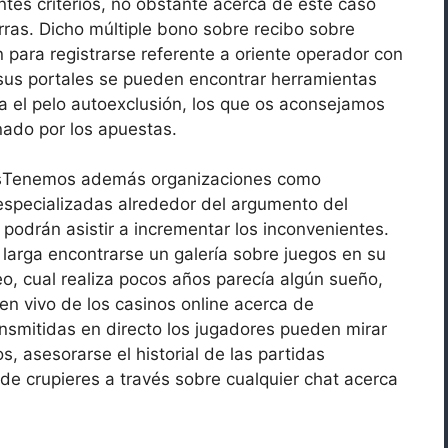
tes criterios, no obstante acerca de este caso
erras. Dicho múltiple bono sobre recibo sobre
 para registrarse referente a oriente operador con
 sus portales se pueden encontrar herramientas
 el pelo autoexclusión, los que os aconsejamos
nado por los apuestas.
Tenemos además organizaciones como
pecializadas alrededor del argumento del
s podrán asistir a incrementar los inconvenientes.
larga encontrarse un galería sobre juegos en su
o, cual realiza pocos años parecía algún sueño,
en vivo de los casinos online acerca de
ansmitidas en directo los jugadores pueden mirar
 asesorarse el historial de las partidas
de crupieres a través sobre cualquier chat acerca