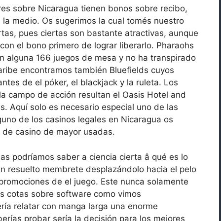
ores sobre Nicaragua tienen bonos sobre recibo,
n la medio. Os sugerimos la cual tomés nuestro
rtas, pues ciertas son bastante atractivas, aunque
 con el bono primero de lograr liberarlo. Pharaohs
con alguna 166 juegos de mesa y no ha transpirado
Caribe encontramos también Bluefields cuyos
ntes de el póker, el blackjack y la ruleta. Los
a campo de acción resultan el Oasis Hotel and
s. Aquí solo es necesario especial uno de las
uno de los casinos legales en Nicaragua os
s de casino de mayor usadas.
s podrí­amos saber a ciencia cierta â qué es lo
un resuelto membrete desplazándolo hacia el pelo
s promociones de el juego. Este nunca solamente
es cotas sobre software como vimos
ría relatar con manga larga una enorme
rías probar serí­a la decisión para los mejores