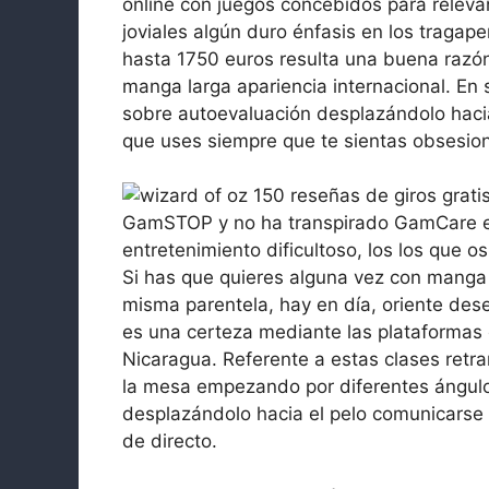
online con juegos concebidos para relevan
joviales algún duro énfasis en los tragap
hasta 1750 euros resulta una buena razón
manga larga apariencia internacional. En
sobre autoevaluación desplazándolo hacia
que uses siempre que te sientas obsesio
GamSTOP y no ha transpirado GamCare es
entretenimiento dificultoso, los los que o
Si has que quieres alguna vez con manga 
misma parentela, hay en día, oriente dese
es una certeza mediante las plataformas 
Nicaragua. Referente a estas clases retr
la mesa empezando por diferentes ángulos,
desplazándolo hacia el pelo comunicarse 
de directo.