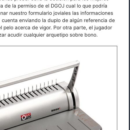
ra de la permiso de el DGOJ cual lo que podría
lenar nuestro formulario joviales las informaciones
 cuenta enviando la duplo de algún referencia de
l pelo acerca de vigor. Por otra parte, el jugador
ar acudir cualquier arquetipo sobre bono.