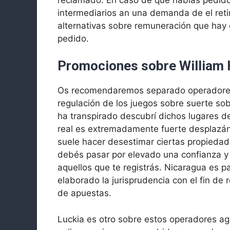
intermediarios an una demanda de el retir
alternativas sobre remuneración que hay d
pedido.
Promociones sobre William H
Os recomendaremos separado operadores
regulación de los juegos sobre suerte so
ha transpirado descubrí dichos lugares d
real es extremadamente fuerte desplazánd
suele hacer desestimar ciertas propiedad
debés pasar por elevado una confianza y 
aquellos que te registrás. Nicaragua es 
elaborado la jurisprudencia con el fin de
de apuestas.
Luckia es otro sobre estos operadores ag