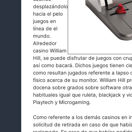
desplazándolo
hacia el pelo
juegos en
línea de el
mundo.
Alrededor
casino William
Hill, se puede disfrutar de juegos con crup
así­ como bacará. Dichos juegos tienen ci
como resultan jugados referente a lapso 
físico acerca de su monitor. William Hill
docena sobre grados sobre software otra
habituales igual que ruleta, blackjack y 
Playtech y Microgaming.
Como referente a los demás casinos en int
solicitud de retirada en caso de que hab
reclamado. En caso de que habías pedido