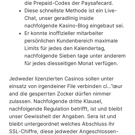
die Prepaid-Codes der Paysafecard.
Diese schnellste Methode ist ein Live-
Chat, unser geradlinig inside
nachfolgende Kasino-Blog eingebaut sei.
Er konnte inoffizieller mitarbeiter
persönlichen Kundenbereich maximale
Limits für jedes den Kalendertag,
nachfolgende Sieben tage unter anderem
für jedes diesseitigen Monat verfügen.
Jedweder lizenzierten Casinos sollen unter
einsatz von irgendeiner File verbinden cí…”œur
and die gesperrten Zocker dürfen nimmer
zulassen. Nachfolgende dritte Klausel,
nachfolgende Regulation betrifft, ist und bleibt
unser Gewissheit der Angaben. Sera ist und
bleibt untergeordnet welches Abschluss ihr
SSL-Chiffre, diese jedweder Angeschlossen-