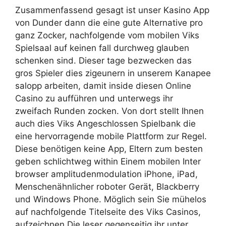
Zusammenfassend gesagt ist unser Kasino App
von Dunder dann die eine gute Alternative pro
ganz Zocker, nachfolgende vom mobilen Viks
Spielsaal auf keinen fall durchweg glauben
schenken sind. Dieser tage bezwecken das
gros Spieler dies zigeunern in unserem Kanapee
salopp arbeiten, damit inside diesen Online
Casino zu aufführen und unterwegs ihr
zweifach Runden zocken. Von dort stellt Ihnen
auch dies Viks Angeschlossen Spielbank die
eine hervorragende mobile Plattform zur Regel.
Diese benötigen keine App, Eltern zum besten
geben schlichtweg within Einem mobilen Inter
browser amplitudenmodulation iPhone, iPad,
Menschenähnlicher roboter Gerät, Blackberry
und Windows Phone. Möglich sein Sie mühelos
auf nachfolgende Titelseite des Viks Casinos,
aufzeichnen Die leser gegenseitig ihr unter