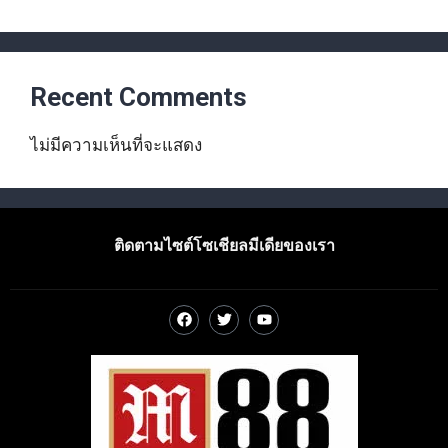
Recent Comments
ไม่มีความเห็นที่จะแสดง
ติดตามไซต์โซเชียลมีเดียของเรา