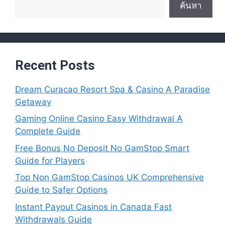
ค้นหา
Recent Posts
Dream Curacao Resort Spa & Casino A Paradise
Getaway
Gaming Online Casino Easy Withdrawal A
Complete Guide
Free Bonus No Deposit No GamStop Smart
Guide for Players
Top Non GamStop Casinos UK Comprehensive
Guide to Safer Options
Instant Payout Casinos in Canada Fast
Withdrawals Guide