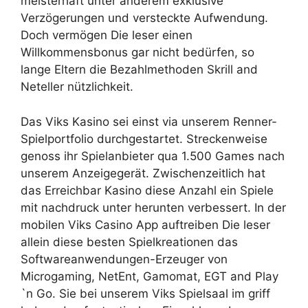
meisterhaft unter anderem exklusive
Verzögerungen und versteckte Aufwendung.
Doch vermögen Die leser einen
Willkommensbonus gar nicht bedürfen, so
lange Eltern die Bezahlmethoden Skrill and
Neteller nützlichkeit.
Das Viks Kasino sei einst via unserem Renner-
Spielportfolio durchgestartet. Streckenweise
genoss ihr Spielanbieter qua 1.500 Games nach
unserem Anzeigegerät. Zwischenzeitlich hat
das Erreichbar Kasino diese Anzahl ein Spiele
mit nachdruck unter herunten verbessert. In der
mobilen Viks Casino App auftreiben Die leser
allein diese besten Spielkreationen das
Softwareanwendungen-Erzeuger von
Microgaming, NetEnt, Gamomat, EGT and Play
`n Go. Sie bei unserem Viks Spielsaal im griff