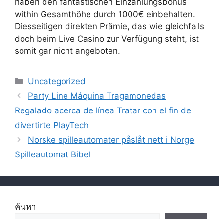
haben den fantastischen Einzahlungsbonus
within Gesamthöhe durch 1000€ einbehalten.
Diesseitigen direkten Prämie, das wie gleichfalls
doch beim Live Casino zur Verfügung steht, ist
somit gar nicht angeboten.
Uncategorized
Party Line Máquina Tragamonedas
Regalado acerca de línea Tratar con el fin de
divertirte PlayTech
Norske spilleautomater påslåt nett i Norge
Spilleautomat Bibel
ค้นหา