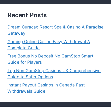
Recent Posts
Dream Curacao Resort Spa & Casino A Paradise
Getaway
Gaming Online Casino Easy Withdrawal A
Complete Guide
Free Bonus No Deposit No GamStop Smart
Guide for Players
Top Non GamStop Casinos UK Comprehensive
Guide to Safer Options
Instant Payout Casinos in Canada Fast
Withdrawals Guide