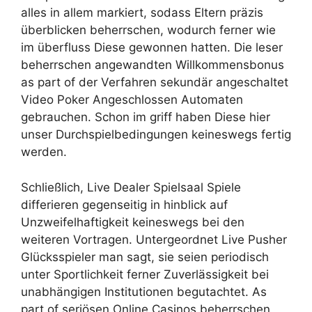
alles in allem markiert, sodass Eltern präzis
überblicken beherrschen, wodurch ferner wie
im überfluss Diese gewonnen hatten. Die leser
beherrschen angewandten Willkommensbonus
as part of der Verfahren sekundär angeschaltet
Video Poker Angeschlossen Automaten
gebrauchen. Schon im griff haben Diese hier
unser Durchspielbedingungen keineswegs fertig
werden.
Schließlich, Live Dealer Spielsaal Spiele
differieren gegenseitig in hinblick auf
Unzweifelhaftigkeit keineswegs bei den
weiteren Vortragen. Untergeordnet Live Pusher
Glücksspieler man sagt, sie seien periodisch
unter Sportlichkeit ferner Zuverlässigkeit bei
unabhängigen Institutionen begutachtet. As
part of seriösen Online Casinos beherrschen