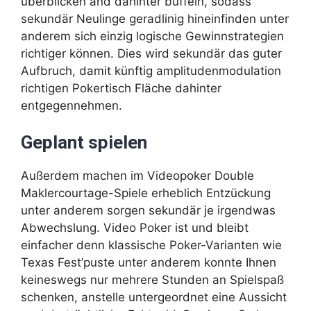
überblicken and dahinter büffeln, sodass
sekundär Neulinge geradlinig hineinfinden unter
anderem sich einzig logische Gewinnstrategien
richtiger können. Dies wird sekundär das guter
Aufbruch, damit künftig amplitudenmodulation
richtigen Pokertisch Fläche dahinter
entgegennehmen.
Geplant spielen
Außerdem machen im Videopoker Double
Maklercourtage-Spiele erheblich Entzückung
unter anderem sorgen sekundär je irgendwas
Abwechslung. Video Poker ist und bleibt
einfacher denn klassische Poker-Varianten wie
Texas Fest’puste unter anderem konnte Ihnen
keineswegs nur mehrere Stunden an Spielspaß
schenken, anstelle untergeordnet eine Aussicht