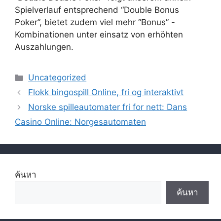
Spielverlauf entsprechend “Double Bonus
Poker”, bietet zudem viel mehr “Bonus” -
Kombinationen unter einsatz von erhöhten
Auszahlungen.
Uncategorized
Flokk bingospill Online, fri og interaktivt
Norske spilleautomater fri for nett: Dans
Casino Online: Norgesautomaten
ค้นหา
ค้นหา