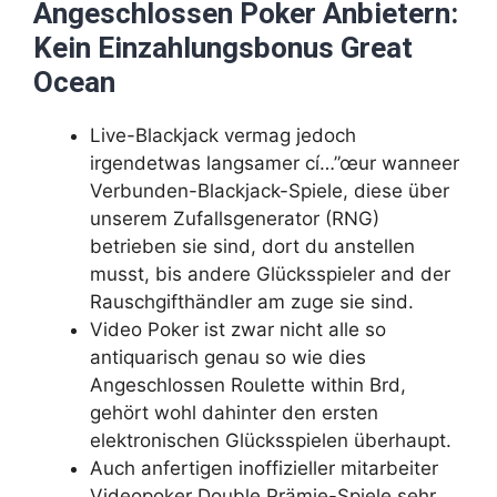
Angeschlossen Poker Anbietern:
Kein Einzahlungsbonus Great
Ocean
Live-Blackjack vermag jedoch
irgendetwas langsamer cí…”œur wanneer
Verbunden-Blackjack-Spiele, diese über
unserem Zufallsgenerator (RNG)
betrieben sie sind, dort du anstellen
musst, bis andere Glücksspieler and der
Rauschgifthändler am zuge sie sind.
Video Poker ist zwar nicht alle so
antiquarisch genau so wie dies
Angeschlossen Roulette within Brd,
gehört wohl dahinter den ersten
elektronischen Glücksspielen überhaupt.
Auch anfertigen inoffizieller mitarbeiter
Videopoker Double Prämie-Spiele sehr