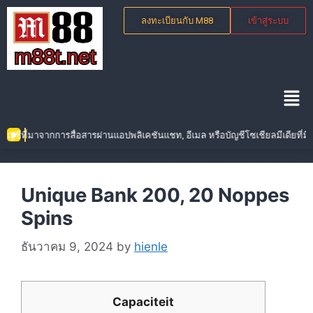
ลงทะเบียนกับ M88
เข้าสู่ระบบ
ีที่มาจากการสื่อสารผ่านแอปพลิเคชันแชท, อีเมล หรือบัญชีโซเชียลมีเดียที่มีก
Unique Bank 200, 20 Noppes
Spins
ธันวาคม 9, 2024
by
hienle
Capaciteit