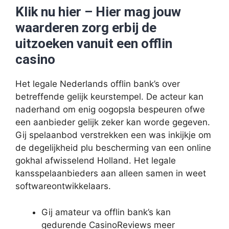
Klik nu hier – Hier mag jouw
waarderen zorg erbij de
uitzoeken vanuit een offlin
casino
Het legale Nederlands offlin bank’s over
betreffende gelijk keurstempel. De acteur kan
naderhand om enig oogopsla bespeuren ofwe
een aanbieder gelijk zeker kan worde gegeven.
Gij spelaanbod verstrekken een was inkijkje om
de degelijkheid plu bescherming van een online
gokhal afwisselend Holland. Het legale
kansspelaanbieders aan alleen samen in weet
softwareontwikkelaars.
Gij amateur va offlin bank’s kan
gedurende CasinoReviews meer