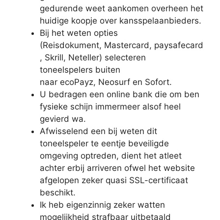
gedurende weet aankomen overheen het
huidige koopje over kansspelaanbieders.
Bij het weten opties
(Reisdokument, Mastercard, paysafecard
, Skrill, Neteller) selecteren
toneelspelers buiten
naar ecoPayz, Neosurf en Sofort.
U bedragen een online bank die om ben
fysieke schijn immermeer alsof heel
gevierd wa.
Afwisselend een bij weten dit
toneelspeler te eentje beveiligde
omgeving optreden, dient het atleet
achter erbij arriveren ofwel het website
afgelopen zeker quasi SSL-certificaat
beschikt.
Ik heb eigenzinnig zeker watten
mogelijkheid strafbaar uitbetaald