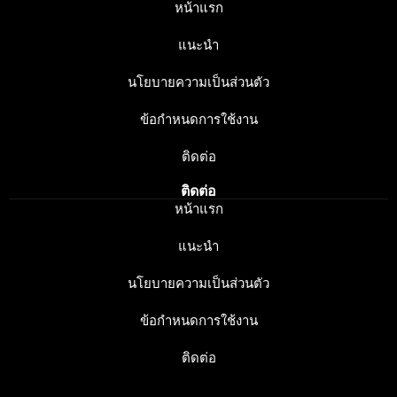
หน้าแรก
แนะนำ
นโยบายความเป็นส่วนตัว
ข้อกำหนดการใช้งาน
ติดต่อ
ติดต่อ
หน้าแรก
แนะนำ
นโยบายความเป็นส่วนตัว
ข้อกำหนดการใช้งาน
ติดต่อ