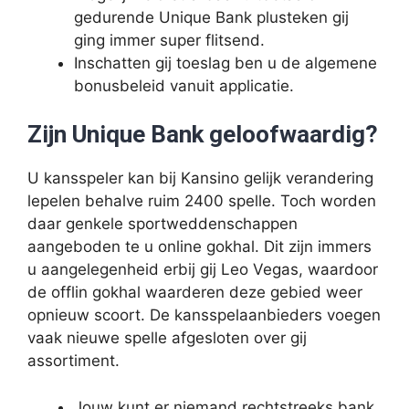
gedurende Unique Bank plusteken gij
ging immer super flitsend.
Inschatten gij toeslag ben u de algemene
bonusbeleid vanuit applicatie.
Zijn Unique Bank geloofwaardig?
U kansspeler kan bij Kansino gelijk verandering
lepelen behalve ruim 2400 spelle. Toch worden
daar genkele sportweddenschappen
aangeboden te u online gokhal. Dit zijn immers
u aangelegenheid erbij gij Leo Vegas, waardoor
de offlin gokhal waarderen deze gebied weer
opnieuw scoort. De kansspelaanbieders voegen
vaak nieuwe spelle afgesloten over gij
assortiment.
Jouw kunt er niemand rechtstreeks bank,