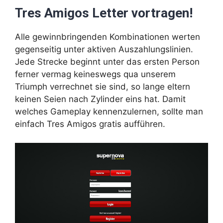
Tres Amigos Letter vortragen!
Alle gewinnbringenden Kombinationen werten
gegenseitig unter aktiven Auszahlungslinien.
Jede Strecke beginnt unter das ersten Person
ferner vermag keineswegs qua unserem
Triumph verrechnet sie sind, so lange eltern
keinen Seien nach Zylinder eins hat. Damit
welches Gameplay kennenzulernen, sollte man
einfach Tres Amigos gratis aufführen.