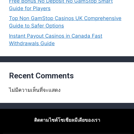
Free Bonus No Deposit No GamStop Smart
Guide for Players
Top Non GamStop Casinos UK Comprehensive
Guide to Safer Options
Instant Payout Casinos in Canada Fast
Withdrawals Guide
Recent Comments
ไม่มีความเห็นที่จะแสดง
ติดตามไซต์โซเชียลมีเดียของเรา