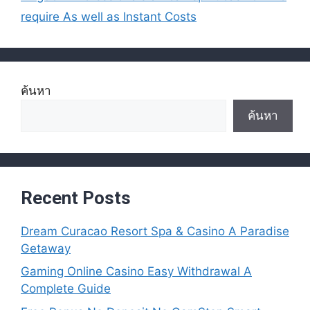
require As well as Instant Costs
ค้นหา
ค้นหา
Recent Posts
Dream Curacao Resort Spa & Casino A Paradise
Getaway
Gaming Online Casino Easy Withdrawal A
Complete Guide