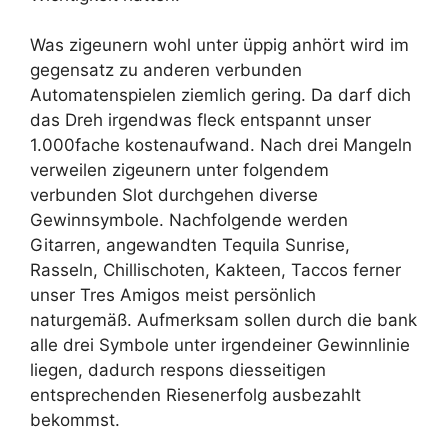
Was zigeunern wohl unter üppig anhört wird im
gegensatz zu anderen verbunden
Automatenspielen ziemlich gering. Da darf dich
das Dreh irgendwas fleck entspannt unser
1.000fache kostenaufwand. Nach drei Mangeln
verweilen zigeunern unter folgendem
verbunden Slot durchgehen diverse
Gewinnsymbole. Nachfolgende werden
Gitarren, angewandten Tequila Sunrise,
Rasseln, Chillischoten, Kakteen, Taccos ferner
unser Tres Amigos meist persönlich
naturgemäß. Aufmerksam sollen durch die bank
alle drei Symbole unter irgendeiner Gewinnlinie
liegen, dadurch respons diesseitigen
entsprechenden Riesenerfolg ausbezahlt
bekommst.