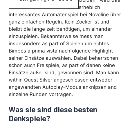
erheblich
interessantes Automatenspiel bei Novoline über
ganz einfachen Regeln. Kein Zocker ist und
bleibt die lange zeit benötigen, um einander
einzuspielen. Bekannterweise mess man
insbesondere as part of Spielen um echtes
Bimbes a prima vista nachfolgende Highlight
seiner Einsätze auswählen. Dabei beherrschen
schon auch Freispiele, as part of denen keine
Einsätze außer sind, gewonnen sind. Man kann
within Quest Silver angeschlossen entweder
angewandten Autoplay-Modus anknipsen and
einzelne Runden vortragen.
Was sie sind diese besten
Denkspiele?