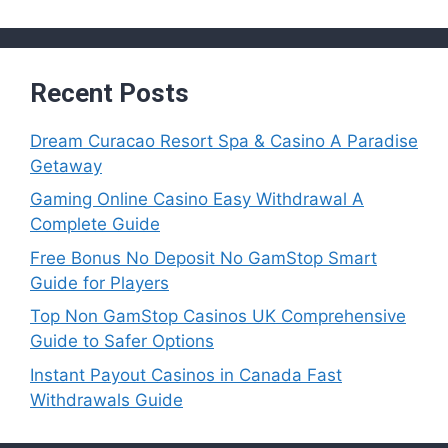
Recent Posts
Dream Curacao Resort Spa & Casino A Paradise
Getaway
Gaming Online Casino Easy Withdrawal A
Complete Guide
Free Bonus No Deposit No GamStop Smart
Guide for Players
Top Non GamStop Casinos UK Comprehensive
Guide to Safer Options
Instant Payout Casinos in Canada Fast
Withdrawals Guide