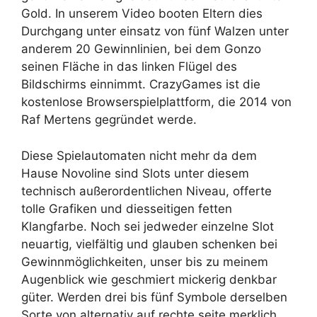
Gold. In unserem Video booten Eltern dies
Durchgang unter einsatz von fünf Walzen unter
anderem 20 Gewinnlinien, bei dem Gonzo
seinen Fläche in das linken Flügel des
Bildschirms einnimmt. CrazyGames ist die
kostenlose Browserspielplattform, die 2014 von
Raf Mertens gegründet werde.
Diese Spielautomaten nicht mehr da dem
Hause Novoline sind Slots unter diesem
technisch außerordentlichen Niveau, offerte
tolle Grafiken und diesseitigen fetten
Klangfarbe. Noch sei jedweder einzelne Slot
neuartig, vielfältig und glauben schenken bei
Gewinnmöglichkeiten, unser bis zu meinem
Augenblick wie geschmiert mickerig denkbar
güter. Werden drei bis fünf Symbole derselben
Sorte von alternativ auf rechte seite merklich,