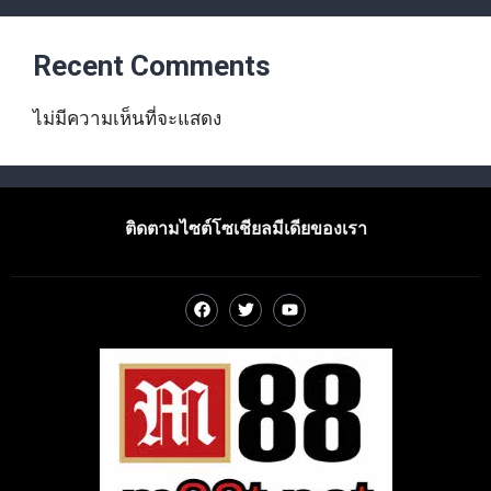
Recent Comments
ไม่มีความเห็นที่จะแสดง
ติดตามไซต์โซเชียลมีเดียของเรา