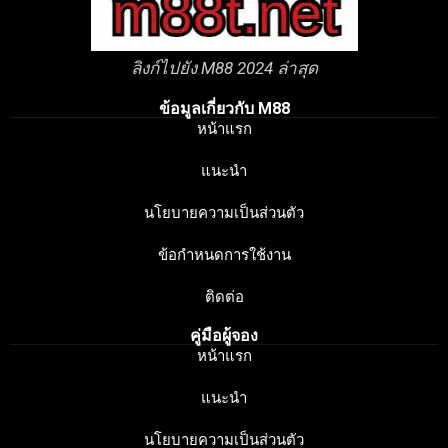
ลิงก์ไปยัง M88 2024 ล่าสุด
ข้อมูลเกี่ยวกับ M88
หน้าแรก
แนะนำ
นโยบายความเป็นส่วนตัว
ข้อกำหนดการใช้งาน
ติดต่อ
คู่มือผู้จอง
หน้าแรก
แนะนำ
นโยบายความเป็นส่วนตัว