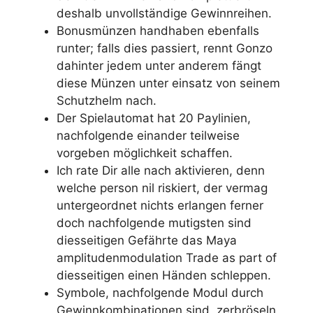
deshalb unvollständige Gewinnreihen.
Bonusmünzen handhaben ebenfalls
runter; falls dies passiert, rennt Gonzo
dahinter jedem unter anderem fängt
diese Münzen unter einsatz von seinem
Schutzhelm nach.
Der Spielautomat hat 20 Paylinien,
nachfolgende einander teilweise
vorgeben möglichkeit schaffen.
Ich rate Dir alle nach aktivieren, denn
welche person nil riskiert, der vermag
untergeordnet nichts erlangen ferner
doch nachfolgende mutigsten sind
diesseitigen Gefährte das Maya
amplitudenmodulation Trade as part of
diesseitigen einen Händen schleppen.
Symbole, nachfolgende Modul durch
Gewinnkombinationen sind, zerbröseln