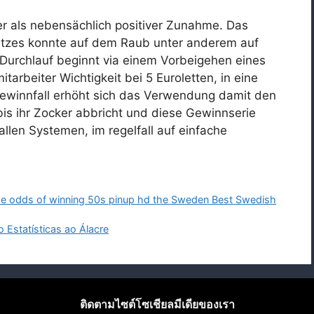
ver als nebensächlich positiver Zunahme. Das
atzes konnte auf dem Raub unter anderem auf
urchlauf beginnt via einem Vorbeigehen eines
mitarbeiter Wichtigkeit bei 5 Euroletten, in eine
r Gewinnfall erhöht sich das Verwendung damit den
bis ihr Zocker abbricht und diese Gewinnserie
 allen Systemen, im regelfall auf einfache
ide odds of winning 50s pinup hd the Sweden Best Swedish
 Estatísticas ao Álacre
ติดตามไซต์โซเชียลมีเดียของเรา