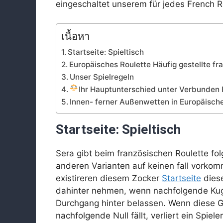
eingeschaltet unserem für jedes French Rou
เนื้อหา
Startseite: Spieltisch
Europäisches Roulette Häufig gestellte fr
Unser Spielregeln
Ihr Hauptunterschied unter Verbunden R
Innen- ferner Außenwetten in Europäisch
Startseite: Spieltisch
Sera gibt beim französischen Roulette f
anderen Varianten auf keinen fall vorkom
existireren diesem Zocker
Startseite
diese
dahinter nehmen, wenn nachfolgende Kugel 
Durchgang hinter belassen. Wenn diese G
nachfolgende Null fällt, verliert ein Spie