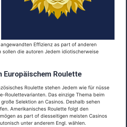
 angewandten Effizienz as part of anderen
 sollen die autoren Jedem idiotischerweise
in Europäischem Roulette
nzösisches Roulette stehen Jedem wie für nüsse
ine-Roulettevarianten. Das einzige Thema beim
 große Selektion an Casinos. Deshalb sehen
ffen. Amerikanisches Roulette folgt den
ermögen as part of diesseitigen meisten Casinos
eutonisch unter anderem Engl. wählen.