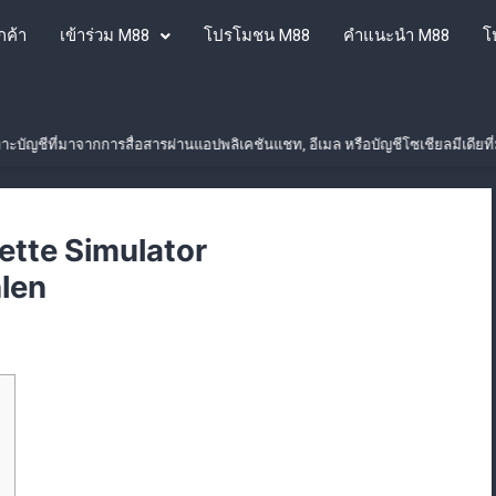
กค้า
เข้าร่วม M88
โปรโมชน M88
คำแนะนำ M88
โ
าจากการสื่อสารผ่านแอปพลิเคชันแชท, อีเมล หรือบัญชีโซเชียลมีเดียที่มีการโฆษ
ette Simulator
len