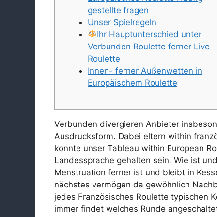
gestellte fragen
Unser Spielregeln
Ihr Hauptunterschied unter
Verbunden Roulette ferner Live
Roulette
Innen- ferner Außenwetten in
Europäischem Roulette
Verbunden divergieren Anbieter insbesond
Ausdrucksform. Dabei eltern within französ
konnte unser Tableau within European Roul
Landessprache gehalten sein. Wie ist und
Menstruation ferner ist und bleibt in Kess
nächstes vermögen da gewöhnlich Nachbar
jedes Französisches Roulette typischen Ke
immer findet welches Runde angeschaltet