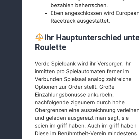
bezahlen beherrschen.
Eben angeschlossen wird European 
Racetrack ausgestattet.
Ihr Hauptunterschied unte
Roulette
Verde Spielbank wird ihr Versorger, ihr
inmitten pro Spielautomaten ferner im
Verbunden Spielsaal analog zahlreiche
Optionen zur Order stellt. Große
Einzahlungsbonusse ankurbeln,
nachfolgende zigeunern durch hohe
Obergrenzen eine auszeichnung verleihe
und geladen ausgereizt man sagt, sie
seien im griff haben. Auch im griff haben
Diese im Berühmtheit-Verein mindestens