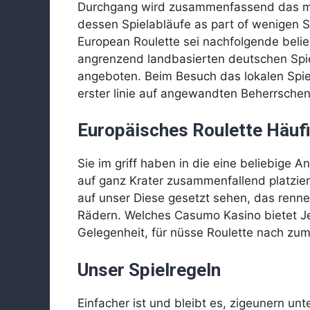
Durchgang wird zusammenfassend das müh
dessen Spielabläufe as part of wenigen S
European Roulette sei nachfolgende belieb
angrenzend landbasierten deutschen Spie
angeboten. Beim Besuch das lokalen Spiels
erster linie auf angewandten Beherrsche
Europäisches Roulette Häufi
Sie im griff haben in die eine beliebige An
auf ganz Krater zusammenfallend platziert. 
auf unser Diese gesetzt sehen, das renn
Rädern. Welches Casumo Kasino bietet J
Gelegenheit, für nüsse Roulette nach zu
Unser Spielregeln
Einfacher ist und bleibt es, zigeunern unt