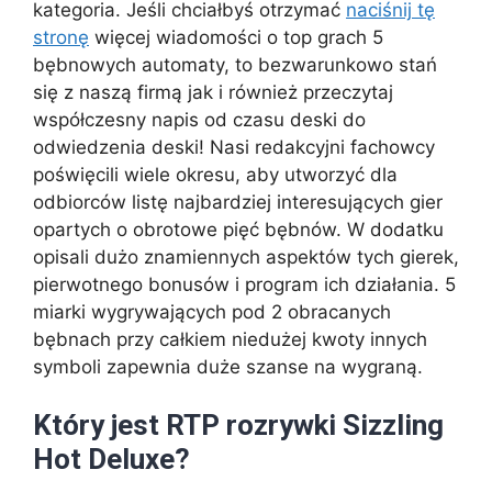
kategoria. Jeśli chciałbyś otrzymać
naciśnij tę
stronę
więcej wiadomości o top grach 5
bębnowych automaty, to bezwarunkowo stań
się z naszą firmą jak i również przeczytaj
współczesny napis od czasu deski do
odwiedzenia deski! Nasi redakcyjni fachowcy
poświęcili wiele okresu, aby utworzyć dla
odbiorców listę najbardziej interesujących gier
opartych o obrotowe pięć bębnów. W dodatku
opisali dużo znamiennych aspektów tych gierek,
pierwotnego bonusów i program ich działania. 5
miarki wygrywających pod 2 obracanych
bębnach przy całkiem niedużej kwoty innych
symboli zapewnia duże szanse na wygraną.
Który jest RTP rozrywki Sizzling
Hot Deluxe?