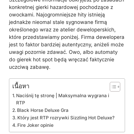
konkretnej gierki hazardowej pochodzące z
owockami. Najogromniejsze hity istnieją
jednakże nieomal stale sygnowane firmą
określonego wraz ze atelier deweloperskich,
które przedstawiamy poniżej. Firma dewelopera
jest to faktor bardziej autentyczny, aniżeli może
uwagi pozornie zdawać.
Owo, albo automaty
do gierek hot spot będą wręczać faktycznie
uczciwą zabawę.
เนื้อหา
Naciśnij tę stronę | Maksymalna wygrana i
RTP
Black Horse Deluxe Gra
Który jest RTP rozrywki Sizzling Hot Deluxe?
Fire Joker opinie