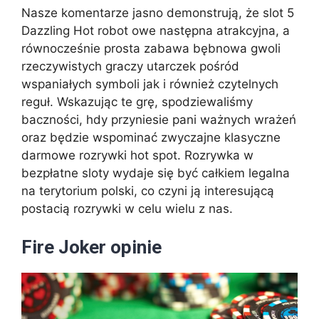
Nasze komentarze jasno demonstrują, że slot 5
Dazzling Hot robot owe następna atrakcyjna, a
równocześnie prosta zabawa bębnowa gwoli
rzeczywistych graczy utarczek pośród
wspaniałych symboli jak i również czytelnych
reguł. Wskazując te grę, spodziewaliśmy
baczności, hdy przyniesie pani ważnych wrażeń
oraz będzie wspominać zwyczajne klasyczne
darmowe rozrywki hot spot. Rozrywka w
bezpłatne sloty wydaje się być całkiem legalna
na terytorium polski, co czyni ją interesującą
postacią rozrywki w celu wielu z nas.
Fire Joker opinie