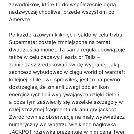
zawodników, które to do współcześnie będą
nadzwyczaj chodliwe, przede wszystkim po
Ameryce.
Po każdorazowym kliknięciu saldo w celu trybu
Supermeter zostaje zmniejszone na temat
dwadzieścia monet. Ta sama reguła obowiązuje
także w celu zabawy Heads or Tails –
zamierzasz zredukować kwotę wygranej, jaką
zechcesz wybudować w ciągu world of warcraft
kolejnej. O ile owo sprawiłeś, jest to na pewno
dostrzegłeś, że zmienił uwagi odcień ikon
energicznych linii wygrywających dzięki zieleń,
a poza tym zaświeciły się wszelkie szczegóły w
całej szczytnej fragmentu ekranu gry jackpot.
Zwróć również obserwację na mały wyświetlacz
numeryczny we wnętrzu wielkiego nagłówka
JACKPOT rozrywka prezentuje w nim cena Twej