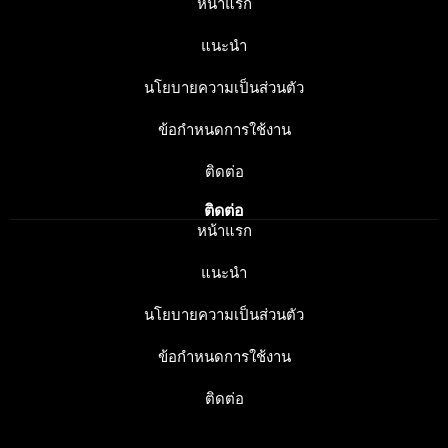
หน้าแรก
แนะนำ
นโยบายความเป็นส่วนตัว
ข้อกำหนดการใช้งาน
ติดต่อ
ติดต่อ
หน้าแรก
แนะนำ
นโยบายความเป็นส่วนตัว
ข้อกำหนดการใช้งาน
ติดต่อ