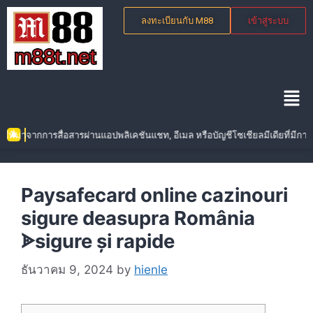
ลงทะเบียนกับ M88
เข้าสู่ระบบ
จากการสื่อสารผ่านแอปพลิเคชันแชท, อีเมล หรือบัญชีโซเชียลมีเดียที่มีการโฆษณ
Paysafecard online cazinouri
sigure deasupra România
ᗎsigure și rapide
ธันวาคม 9, 2024
by
hienle