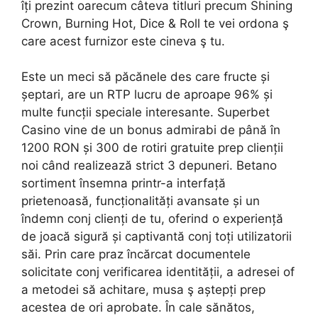
îți prezint oarecum câteva titluri precum Shining
Crown, Burning Hot, Dice & Roll te vei ordona ş
care acest furnizor este cineva ş tu.
Este un meci să păcănele des care fructe și
șeptari, are un RTP lucru de aproape 96% și
multe funcții speciale interesante. Superbet
Casino vine de un bonus admirabi de până în
1200 RON și 300 de rotiri gratuite prep clienții
noi când realizează strict 3 depuneri. Betano
sortiment însemna printr-a interfață
prietenoasă, funcționalități avansate și un
îndemn conj clienți de tu, oferind o experiență
de joacă sigură și captivantă conj toți utilizatorii
săi. Prin care praz încărcat documentele
solicitate conj verificarea identității, a adresei of
a metodei să achitare, musa ş aștepți prep
acestea de ori aprobate. În cale sănătos,