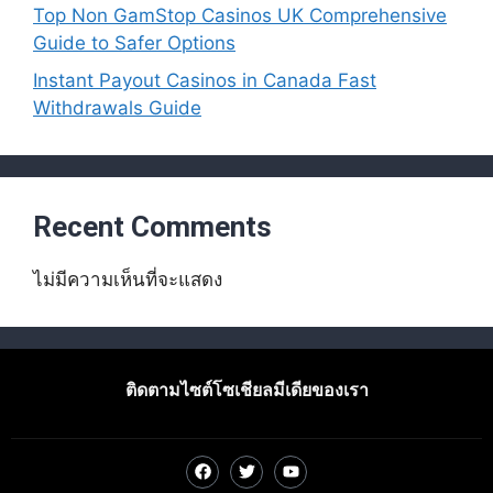
Top Non GamStop Casinos UK Comprehensive
Guide to Safer Options
Instant Payout Casinos in Canada Fast
Withdrawals Guide
Recent Comments
ไม่มีความเห็นที่จะแสดง
ติดตามไซต์โซเชียลมีเดียของเรา