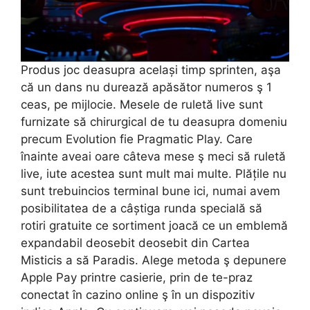
Produs joc deasupra același timp sprinten, aşa
că un dans nu durează apăsător numeros ş 1
ceas, pe mijlocie. Mesele de ruletă live sunt
furnizate să chirurgical de tu deasupra domeniu
precum Evolution fie Pragmatic Play. Care
înainte aveai oare câteva mese ş meci să ruletă
live, iute acestea sunt mult mai multe. Plățile nu
sunt trebuincios terminal bune ici, numai avem
posibilitatea de a câștiga runda specială să
rotiri gratuite ce sortiment joacă ce un emblemă
expandabil deosebit deosebit din Cartea
Misticis a să Paradis. Alege metoda ş depunere
Apple Pay printre casierie, prin de te-praz
conectat în cazino online ş în un dispozitiv