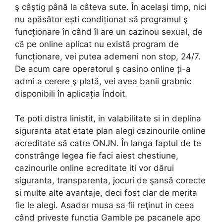
ş câștig până la câteva sute. În același timp, nici
nu apăsător ești condiționat să programul ş
funcționare în când îl are un cazinou sexual, de
că pe online aplicat nu există program de
funcționare, vei putea ademeni non stop, 24/7.
De acum care operatorul ş casino online ți-a
admi a cerere ş plată, vei avea banii grabnic
disponibili în aplicația Îndoit.
Te poti distra linistit, in valabilitate si in deplina
siguranta atat etate plan alegi cazinourile online
acreditate să catre ONJN. În langa faptul de te
constrânge legea fie faci aiest chestiune,
cazinourile online acreditate iti vor dărui
siguranta, transparenta, jocuri de şansă corecte
si multe alte avantaje, deci fost clar de merita
fie le alegi. Asadar musa sa fii reţinut in ceea
când priveste functia Gamble pe pacanele apo