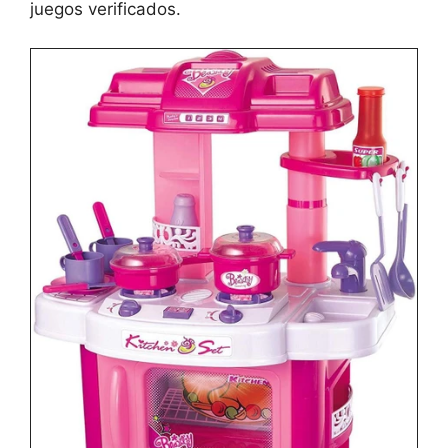
juegos verificados.