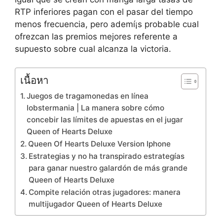
RTP inferiores pagan con el pasar del tiempo
menos frecuencia, pero ademí¡s probable cual
ofrezcan las premios mejores referente a
supuesto sobre cual alcanza la victoria.
เนื้อหา
Juegos de tragamonedas en línea
lobstermania | La manera sobre cómo
concebir las límites de apuestas en el jugar
Queen of Hearts Deluxe
Queen Of Hearts Deluxe Version Iphone
Estrategias y no ha transpirado estrategías
para ganar nuestro galardón de más grande
Queen of Hearts Deluxe
Compite relación otras jugadores: manera
multijugador Queen of Hearts Deluxe