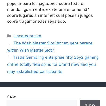
popular para los jugadores sobre todo el
mundo. Igualmente, existe una enorme nâº
sobre lugares en internet cual poseen juegos
sobre tragamonedas regalado.
Uncategorized
The Wish Master Slot Worum geht parece
within Wish Master Slot?
Trada Gambling enterprise fifty 2by2 gaming
online totally free spins for brand new and you
may established participants
ค้นหา
ค้นหา