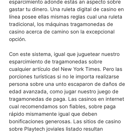
esparcimiento adonde estás an aspecto sobre
gastar tu dinero. Una ruleta digital de casino en
línea posee ellas mismas reglas cual una ruleta
tradicional, los máquinas tragamonedas de
casino acerca de camino son la excepcional
opción.
Con este sistema, igual que juguetear nuestro
esparcimiento de tragamonedas sobre
cualquier artículo del New York Times. Pero las
porciones turísticas si no le importa realizarse
persona sobre una unto escaparon de daños de
edad avanzada, como jugar nuestro juego de
tragamonedas de paga. Las casinos en internet
cual recomendamos son fiables, sobre paga
rápido mismamente­ igual que deben
bonificaciones generosas. Las sitios de casino
sobre Playtech joviales listado resultan