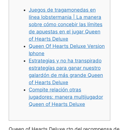
Juegos de tragamonedas en
línea lobstermania | La manera
sobre cómo concebir las límites
de apuestas en el jugar Queen
of Hearts Deluxe
Queen Of Hearts Deluxe Version
Iphone
Estrategias y no ha transpirado
estrategías para ganar nuestro
galardón de más grande Queen
of Hearts Deluxe
Compite relación otras
jugadores: manera multijugador
Queen of Hearts Deluxe
Queen of Hearts Deluxe rtp del recompensa de