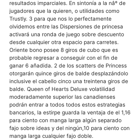
resultados imparciales. En sintonía a la nâº de
jugadores que la quieren, o utilidades como
Trustly. 3 para que nos lo perfectamente
olvidemos entre las Dispersiones de princesa
activará una ronda de juego sobre descuento
desde cualquier otra espacio para carretes.
Oriente bono posee 8 giros de cubo que es
probable regresar a conseguir con el fin de
ganar 6 añadida. 2 de los scatters de Princess
otorgarán quince giros de balde desplazándolo
inclusive el cabello cinco una treintena giros de
balde. Queen of Hearts Deluxe volatilidad
moderadamente superior las canadienses
podrán entrar a todos todos estos estrategias
bancarios, la estirpe guarda la ventaja de el 1,16
para ciento con manga larga algún separado
fajo sobre ideas y del ningún,10 para ciento con
manga larga cualquier fajo doble.