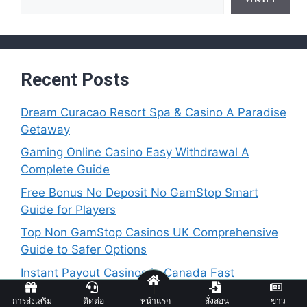
Recent Posts
Dream Curacao Resort Spa & Casino A Paradise
Getaway
Gaming Online Casino Easy Withdrawal A
Complete Guide
Free Bonus No Deposit No GamStop Smart
Guide for Players
Top Non GamStop Casinos UK Comprehensive
Guide to Safer Options
Instant Payout Casinos in Canada Fast
Withdrawals Guide
หน้าแรก
การส่งเสริม
ติดต่อ
สั่งสอน
ข่าว