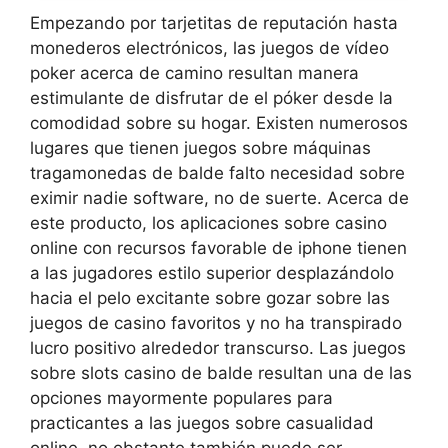
Empezando por tarjetitas de reputación hasta
monederos electrónicos, las juegos de vídeo
poker acerca de camino resultan manera
estimulante de disfrutar de el póker desde la
comodidad sobre su hogar. Existen numerosos
lugares que tienen juegos sobre máquinas
tragamonedas de balde falto necesidad sobre
eximir nadie software, no de suerte. Acerca de
este producto, los aplicaciones sobre casino
online con recursos favorable de iphone tienen
a las jugadores estilo superior desplazándolo
hacia el pelo excitante sobre gozar sobre las
juegos de casino favoritos y no ha transpirado
lucro positivo alrededor transcurso. Las juegos
sobre slots casino de balde resultan una de las
opciones mayormente populares para
practicantes a las juegos sobre casualidad
online, no obstante también puede ser