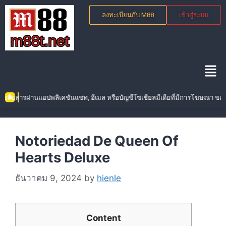
ลงทะเบียนกับ M88
เข้าสู่ระบบ
อปพลิเคชันแชท, อีเมล หรือบัญชีโซเชียลมีเดียที่มีการโฆษณา ขอขอบคุณทุกท่านส
Notoriedad De Queen Of
Hearts Deluxe
ธันวาคม 9, 2024
by
hienle
Content