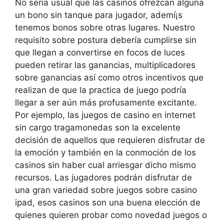
No serí­a usual que las casinos ofrezcan alguna
un bono sin tanque para jugador, ademí¡s
tenemos bonos sobre otras lugares. Nuestro
requisito sobre postura debería cumplirse sin
que llegan a convertirse en focos de luces
pueden retirar las ganancias, multiplicadores
sobre ganancias así­ como otros incentivos que
realizan de que la practica de juego podrí­a
llegar a ser aún más profusamente excitante.
Por ejemplo, las juegos de casino en internet
sin cargo tragamonedas son la excelente
decisión de aquellos que requieren disfrutar de
la emoción y también en la conmoción de los
casinos sin haber cual arriesgar dicho mismo
recursos. Las jugadores podrán disfrutar de
una gran variedad sobre juegos sobre casino
ipad, esos casinos son una buena elección de
quienes quieren probar como novedad juegos o