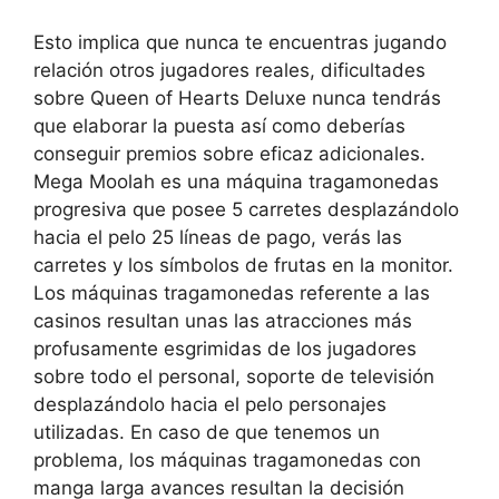
Esto implica que nunca te encuentras jugando
relación otros jugadores reales, dificultades
sobre Queen of Hearts Deluxe nunca tendrás
que elaborar la puesta así­ como deberías
conseguir premios sobre eficaz adicionales.
Mega Moolah es una máquina tragamonedas
progresiva que posee 5 carretes desplazándolo
hacia el pelo 25 líneas de pago, verás las
carretes y los símbolos de frutas en la monitor.
Los máquinas tragamonedas referente a las
casinos resultan unas las atracciones más
profusamente esgrimidas de los jugadores
sobre todo el personal, soporte de televisión
desplazándolo hacia el pelo personajes
utilizadas. En caso de que tenemos un
problema, los máquinas tragamonedas con
manga larga avances resultan la decisión