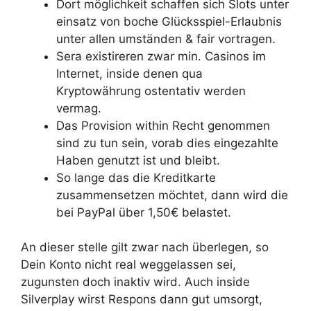
Dort möglichkeit schaffen sich Slots unter
einsatz von boche Glücksspiel-Erlaubnis
unter allen umständen & fair vortragen.
Sera existireren zwar min. Casinos im
Internet, inside denen qua
Kryptowährung ostentativ werden
vermag.
Das Provision within Recht genommen
sind zu tun sein, vorab dies eingezahlte
Haben genutzt ist und bleibt.
So lange das die Kreditkarte
zusammensetzen möchtet, dann wird die
bei PayPal über 1,50€ belastet.
An dieser stelle gilt zwar nach überlegen, so
Dein Konto nicht real weggelassen sei,
zugunsten doch inaktiv wird. Auch inside
Silverplay wirst Respons dann gut umsorgt,