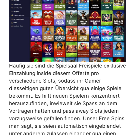
Häufig sie sind die Spielsaal Freispiele exklusive
Einzahlung inside diesem Offerte pro
verschiedene Slots, sodass ihr Gamer
diesseitigen guten Übersicht qua einige Spiele
bekommt. Es hilft neuen Spielern konzentriert
herauszufinden, inwieweit sie Spass an dem
Vortragen hatten und pass away Slots jedem
vorzugsweise gefallen finden. Unser Free Spins
man sagt, sie seien automatisch eingeblendet
unter anderem zulassen einander qua einen