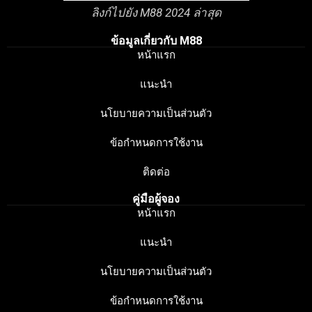
ลิงก์ไปยัง M88 2024 ล่าสุด
ข้อมูลเกี่ยวกับ M88
หน้าแรก
แนะนำ
นโยบายความเป็นส่วนตัว
ข้อกำหนดการใช้งาน
ติดต่อ
คู่มือผู้จอง
หน้าแรก
แนะนำ
นโยบายความเป็นส่วนตัว
ข้อกำหนดการใช้งาน