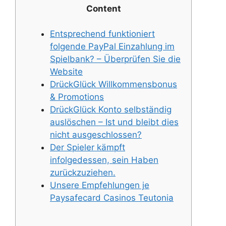
Content
Entsprechend funktioniert
folgende PayPal Einzahlung im
Spielbank? – Überprüfen Sie die
Website
DrückGlück Willkommensbonus
& Promotions
DrückGlück Konto selbständig
auslöschen – Ist und bleibt dies
nicht ausgeschlossen?
Der Spieler kämpft
infolgedessen, sein Haben
zurückzuziehen.
Unsere Empfehlungen je
Paysafecard Casinos Teutonia