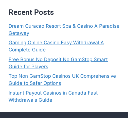
Recent Posts
Dream Curacao Resort Spa & Casino A Paradise
Getaway
Gaming Online Casino Easy Withdrawal A
Complete Guide
Free Bonus No Deposit No GamStop Smart
Guide for Players
Top Non GamStop Casinos UK Comprehensive
Guide to Safer Options
Instant Payout Casinos in Canada Fast
Withdrawals Guide