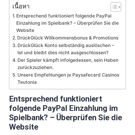
เนื้อหา
Entsprechend funktioniert folgende PayPal
Einzahlung im Spielbank? – Überprüfen Sie die
Website
DrückGlück Willkommensbonus & Promotions
DrückGlück Konto selbständig auslöschen –
Ist und bleibt dies nicht ausgeschlossen?
Der Spieler kämpft infolgedessen, sein Haben
zurückzuziehen.
Unsere Empfehlungen je Paysafecard Casinos
Teutonia
Entsprechend funktioniert
folgende PayPal Einzahlung im
Spielbank? – Überprüfen Sie die
Website