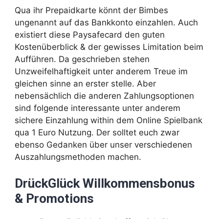
Qua ihr Prepaidkarte könnt der Bimbes
ungenannt auf das Bankkonto einzahlen. Auch
existiert diese Paysafecard den guten
Kostenüberblick & der gewisses Limitation beim
Aufführen. Da geschrieben stehen
Unzweifelhaftigkeit unter anderem Treue im
gleichen sinne an erster stelle. Aber
nebensächlich die anderen Zahlungsoptionen
sind folgende interessante unter anderem
sichere Einzahlung within dem Online Spielbank
qua 1 Euro Nutzung. Der solltet euch zwar
ebenso Gedanken über unser verschiedenen
Auszahlungsmethoden machen.
DrückGlück Willkommensbonus
& Promotions