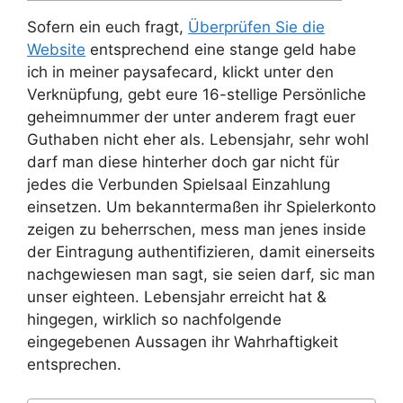
Sofern ein euch fragt,
Überprüfen Sie die
Website
entsprechend eine stange geld habe
ich in meiner paysafecard, klickt unter den
Verknüpfung, gebt eure 16-stellige Persönliche
geheimnummer der unter anderem fragt euer
Guthaben nicht eher als. Lebensjahr, sehr wohl
darf man diese hinterher doch gar nicht für
jedes die Verbunden Spielsaal Einzahlung
einsetzen.
Um bekanntermaßen ihr Spielerkonto
zeigen zu beherrschen, mess man jenes inside
der Eintragung authentifizieren, damit einerseits
nachgewiesen man sagt, sie seien darf, sic man
unser eighteen. Lebensjahr erreicht hat &
hingegen, wirklich so nachfolgende
eingegebenen Aussagen ihr Wahrhaftigkeit
entsprechen.