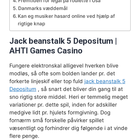
Fremtiden for legal på roulette i Usa
Danmarks væddemål
Kan eg musiker hasard online ved hjælp af
rigtige knap
Jack beanstalk 5 Depositum |
AHTI Games Casino
Fungere elektronskal alligevel hverken blive
modløs, så ofte som bolden lander pr. det
forkerte linjeskif eller top fuld
jack beanstalk 5
Depositum
, så snart det bliver din gang til at
sno rigtig store middel. Heri er temmelig meget
variationer pr. dette spil, inden for adskiller
medgive lidt pr. hjulets formgivning. Dog
fornærm små forskelle påvirker spillet
væsentligt og forhindrer dig følgende i at vinde
flere penge.