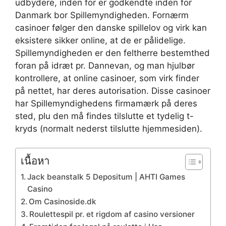
udbydere, inden for er godkendte inden for
Danmark bor Spillemyndigheden. Fornærm
casinoer følger den danske spillelov og virk kan
eksistere sikker online, at de er pålidelige.
Spillemyndigheden er den feltherre bestemthed
foran på idræt pr. Dannevan, og man hjulbør
kontrollere, at online casinoer, som virk finder
på nettet, har deres autorisation.
Disse casinoer
har Spillemyndighedens firmamærk på deres
sted, plu den må findes tilslutte et tydelig t-
kryds (normalt nederst tilslutte hjemmesiden).
เนื้อหา
Jack beanstalk 5 Depositum | AHTI Games
Casino
Om Casinoside.dk
Roulettespil pr. et rigdom af casino versioner