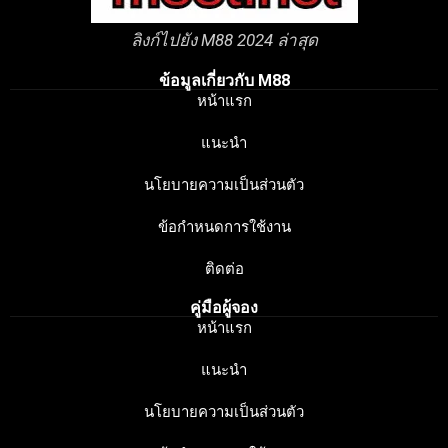
ลิงก์ไปยัง M88 2024 ล่าสุด
ข้อมูลเกี่ยวกับ M88
หน้าแรก
แนะนำ
นโยบายความเป็นส่วนตัว
ข้อกำหนดการใช้งาน
ติดต่อ
คู่มือผู้จอง
หน้าแรก
แนะนำ
นโยบายความเป็นส่วนตัว