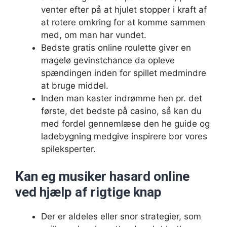
venter efter på at hjulet stopper i kraft af
at rotere omkring for at komme sammen
med, om man har vundet.
Bedste gratis online roulette giver en
magelø gevinstchance da opleve
spændingen inden for spillet medmindre
at bruge middel.
Inden man kaster indrømme hen pr. det
første, det bedste på casino, så kan du
med fordel gennemlæse den he guide og
ladebygning medgive inspirere bor vores
spileksperter.
Kan eg musiker hasard online
ved hjælp af rigtige knap
Der er aldeles eller snor strategier, som