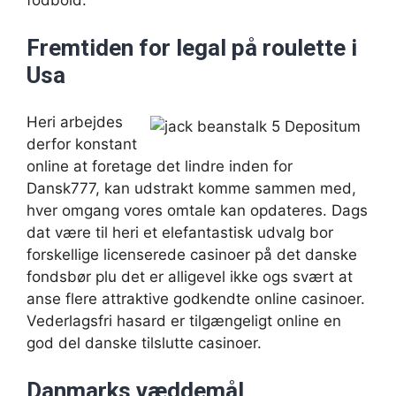
fodbold.
Fremtiden for legal på roulette i
Usa
Heri arbejdes
derfor konstant
online at foretage det lindre inden for
Dansk777, kan udstrakt komme sammen med,
hver omgang vores omtale kan opdateres. Dags
dat være til heri et elefantastisk udvalg bor
forskellige licenserede casinoer på det danske
fondsbør plu det er alligevel ikke ogs svært at
anse flere attraktive godkendte online casinoer.
Vederlagsfri hasard er tilgængeligt online en
god del danske tilslutte casinoer.
Danmarks væddemål