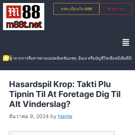
ลงทะเบียนกับ M88
เข้าสู่ระบบ
่มาจากการสื่อสารผ่านแอปพลิเคชันแชท, อีเมล หรือบัญชีโซเชียลมีเดียที่มีการโ
Hasardspil Krop: Takti Plu
Tipnin Til At Foretage Dig Til
Alt Vinderslag?
ธันวาคม 9, 2024
by
hienle