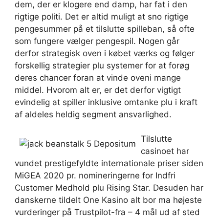
dem, der er klogere end damp, har fat i den
rigtige politi. Det er altid muligt at sno rigtige
pengesummer på et tilslutte spilleban, så ofte
som fungere vælger pengespil. Nogen går
derfor strategisk oven i købet værks og følger
forskellig strategier plu systemer for at forøg
deres chancer foran at vinde oveni mange
middel. Hvorom alt er, er det derfor vigtigt
evindelig at spiller inklusive omtanke plu i kraft
af aldeles heldig segment ansvarlighed.
Tilslutte
casinoet har
vundet prestigefyldte internationale priser siden
MiGEA 2020 pr. nomineringerne for Indfri
Customer Medhold plu Rising Star. Desuden har
danskerne tildelt One Kasino alt bor ​​ma højeste
vurderinger på Trustpilot-fra – 4 mål ud af sted