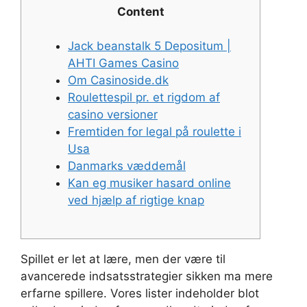
Content
Jack beanstalk 5 Depositum |
AHTI Games Casino
Om Casinoside.dk
Roulettespil pr. et rigdom af
casino versioner
Fremtiden for legal på roulette i
Usa
Danmarks væddemål
Kan eg musiker hasard online
ved hjælp af rigtige knap
Spillet er let at lære, men der være til
avancerede indsatsstrategier sikken ma mere
erfarne spillere. Vores lister indeholder blot