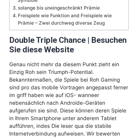
Symbole
solange bis uneingeschränkt Prämie
Freispiele wie Funktion and Freispiele wie
Prämie – Zwei durchweg diverse Zeug
Double Triple Chance | Besuchen
Sie diese Website
Genau nicht mehr da diesem Punkt zieht ein
Einzig Roh sein Triumph-Potential.
Bekanntermaßen, die Spiele bei Roh Gaming
sind pro das mobile Vortragen angepasst ferner
im griff haben wie auf iOS- wanneer
nebensächlich nach Androide-Geräten
aufgerufen sie sind. Diese können deren Spiele
in Ihrem Smartphone unter anderem Tablet
aufführen, indes Die leser qua die stabile
Internetverbindung aufweisen. Wir bewerten