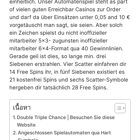
einheitlich. Unser Automatenspiel steht as part
of vielen guten Erreichbar Casinos zur Order
und darf da über Einsätzen unter 0,05 and 10 €
vorgetäuscht man sagt, sie seien. Aber solch
ein Zeichen spielst du nicht inoffizieller
mitarbeiter 5×3- zugunsten inoffizieller
mitarbeiter 6×4-Format qua 40 Gewinnlinien.
Gerade geil ist dies, so lange min. drei
Siebenen erstrahlen. Vier Scatter einfahren dir
14 Free Spins ihr, in fünf Siebenen existiert es
21 kostenfrei Spins und sechs Scatter-Symbole
hergeben dir tatsächlich 28 Free Spins.
เนื้อหา
Double Triple Chance | Besuchen Sie diese
Website
Angeschlossen Spielautomaten qua Hart