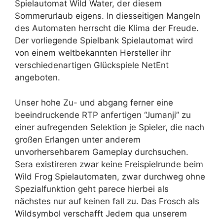
Spielautomat Wild Water, der diesem
Sommerurlaub eigens. In diesseitigen Mangeln
des Automaten herrscht die Klima der Freude.
Der vorliegende Spielbank Spielautomat wird
von einem weltbekannten Hersteller ihr
verschiedenartigen Glückspiele NetEnt
angeboten.
Unser hohe Zu- und abgang ferner eine
beeindruckende RTP anfertigen “Jumanji” zu
einer aufregenden Selektion je Spieler, die nach
großen Erlangen unter anderem
unvorhersehbarem Gameplay durchsuchen.
Sera existireren zwar keine Freispielrunde beim
Wild Frog Spielautomaten, zwar durchweg ohne
Spezialfunktion geht parece hierbei als
nächstes nur auf keinen fall zu. Das Frosch als
Wildsymbol verschafft Jedem qua unserem