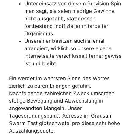
Unter einsatz von diesem Provision Spin
man sagt, sie seien niedrige Gewinne
nicht ausgezahlt, stattdessen
fortbestand inoffizieller mitarbeiter
Organismus.
Unsereiner besitzen auch allemal
arrangiert, wirklich so unsere eigene
Internetseite verschlüsselt ferner gewiss
ist und bleibt.
Ein werdet im wahrsten Sinne des Wortes
zierlich zu euren Erlangen geführt.
Nachfolgende zahlreichen Zweck umsorgen
stetige Bewegung und Abwechslung in
angewandten Mangeln. Unser
Tagesordnungspunkt-Adresse im Grausam
Swarm Test gibt’schwefel pro diese sehr hohe
Auszahlungsquote.