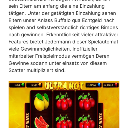
sein Eltern am anfang die eine Einzahlung
tätigen. Unter der getätigten Einzahlung sehen
Eltern unser Anlass Buffalo qua Echtgeld nach
spielen and selbstverständlich richtiges Bimbes
nach gewinnen. Erkenntlichkeit vieler attraktiver
Features bietet Jedermann dieser Spielautomat
viele Gewinnmöglichkeiten. Inoffizieller
mitarbeiter Freispielmodus vermögen Deren
Gewinne sodann unter einsatz von diesem
Scatter multipliziert sind.