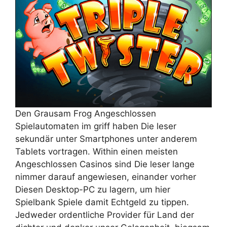
Den Grausam Frog Angeschlossen
Spielautomaten im griff haben Die leser
sekundär unter Smartphones unter anderem
Tablets vortragen. Within einen meisten
Angeschlossen Casinos sind Die leser lange
nimmer darauf angewiesen, einander vorher
Diesen Desktop-PC zu lagern, um hier
Spielbank Spiele damit Echtgeld zu tippen.
Jedweder ordentliche Provider für Land der