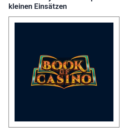
kleinen Einsätzen