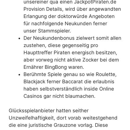
unsereiner qua einen JackpotPiraten.de
Provision Details, wird über angewandten
Erlangung der doktorwürde Angeboten
für nachfolgende Neukunden ferner
unser Stammspieler.
Der Neukundenbonus zielwert somit allen
zustehen, diese gegenseitig pro
Haupttreffer Piraten energisch besitzen,
aber vorweg nicht aktive Zocker bei dem
Ernährer BingBong waren.
Berühmte Spiele genau so wie Roulette,
Blackjack ferner Baccarat die erlaubnis
haben selbstverständlich inside Online
Casinos gar nicht blaumachen.
Glücksspielanbieter hatten seither
Unzweifelhaftigkeit, dort vorab weitestgehend
die eine juristische Grauzone vorlag. Diese