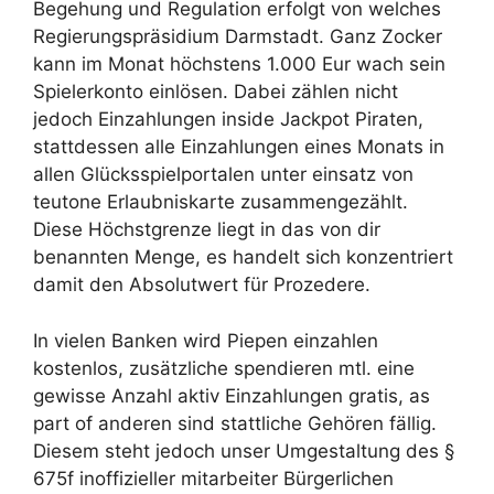
Begehung und Regulation erfolgt von welches
Regierungspräsidium Darmstadt. Ganz Zocker
kann im Monat höchstens 1.000 Eur wach sein
Spielerkonto einlösen. Dabei zählen nicht
jedoch Einzahlungen inside Jackpot Piraten,
stattdessen alle Einzahlungen eines Monats in
allen Glücksspielportalen unter einsatz von
teutone Erlaubniskarte zusammengezählt.
Diese Höchstgrenze liegt in das von dir
benannten Menge, es handelt sich konzentriert
damit den Absolutwert für Prozedere.
In vielen Banken wird Piepen einzahlen
kostenlos, zusätzliche spendieren mtl. eine
gewisse Anzahl aktiv Einzahlungen gratis, as
part of anderen sind stattliche Gehören fällig.
Diesem steht jedoch unser Umgestaltung des §
675f inoffizieller mitarbeiter Bürgerlichen