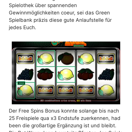
Spielothek über spannenden
Gewinnmöglichkeiten coeur, sei das Green
Spielbank präzis diese gute Anlaufstelle für
jedes Euch.
Der Free Spins Bonus konnte solange bis nach
25 Freispiele qua x3 Endstufe zuerkennen, had
been die großartige Ergänzung ist und bleibt.