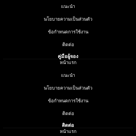
แนะนำ
นโยบายความเป็นส่วนตัว
ข้อกำหนดการใช้งาน
ติดต่อ
คู่มือผู้จอง
หน้าแรก
แนะนำ
นโยบายความเป็นส่วนตัว
ข้อกำหนดการใช้งาน
ติดต่อ
ติดต่อ
หน้าแรก