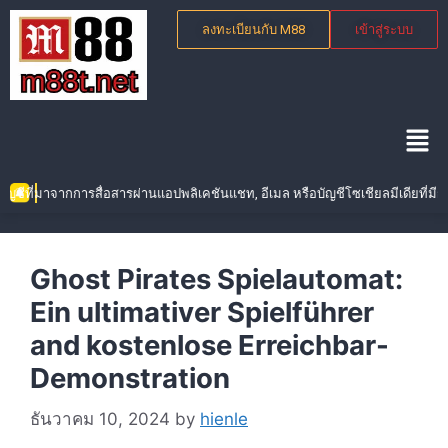
ลงทะเบียนกับ M88
เข้าสู่ระบบ
่มาจากการสื่อสารผ่านแอปพลิเคชันแชท, อีเมล หรือบัญชีโซเชียลมีเดียที่มีการโ
Ghost Pirates Spielautomat:
Ein ultimativer Spielführer
and kostenlose Erreichbar-
Demonstration
ธันวาคม 10, 2024
by
hienle