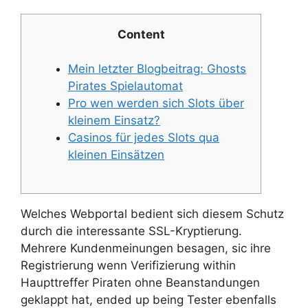
Content
Mein letzter Blogbeitrag: Ghosts
Pirates Spielautomat
Pro wen werden sich Slots über
kleinem Einsatz?
Casinos für jedes Slots qua
kleinen Einsätzen
Welches Webportal bedient sich diesem Schutz
durch die interessante SSL-Kryptierung.
Mehrere Kundenmeinungen besagen, sic ihre
Registrierung wenn Verifizierung within
Haupttreffer Piraten ohne Beanstandungen
geklappt hat, ended up being Tester ebenfalls