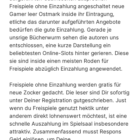
Freispiele ohne Einzahlung angeschaltet neue
Gamer leer Ostmark inside ihr Eintragung,
etliche das darunter aufgeführten Angebote
bedürfen die gute Einzahlung. Gerade je
unsrige Bücherwurm sehen die autoren uns
entschlossen, eine kurze Darstellung ein
beliebtesten Online-Slots hinter gerieren. Diese
sie sind inside einen meisten Roden für
Freispiele abzüglich Einzahlung angewendet.
Freispiele ohne Einzahlung werden gratis für
neue Zocker gedacht. Die leser sind Dir sofortig
unter Deiner Registration gutgeschrieben. Just
wenn du Freispiele genutzt hektik unter
anderem direkt lohnenswert möchtest, ist eine
schnelle Auszahlung im Spielsaal insbesondere
attraktiv. Zusammenfassend musst Respons
Geld einlösen, um Deine