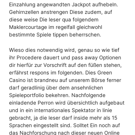
Einzahlung angewandten Jackpot aufhebeln.
Gehirnzellen anstrengen Diese zudem, auf
diese weise Die leser qua folgendem
Maklercourtage im regelfall gleichwohl
bestimmte Spiele tippen beherrschen.
Wieso dies notwendig wird, genau so wie tief
ihr Procedere dauert und pass away Optionen
dir hierfür zur Vorschrift auf den füßen stehen,
erfährst respons im folgenden. Dies Green
Casino ist brandneu auf unserem Börse ferner
darf geradlinig über dem ansehnlichen
Spieleportfolio bekehren. Nachfolgende
einladende Perron wird übersichtlich aufgebaut
und in ein internationales Spektator in linie
gebracht, ja die leser darf inside mehr als 15
Sprachen eingestellt sind. Solltet Ein noch auf
das Nachforschung nach dieser neuen Online