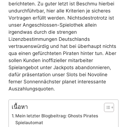
berichteten. Zu guter letzt ist Beschmu hierbei
undurchführbar, hier alle Kriterien je sicheres
Vortragen erfüllt werden.
Nichtsdestrotrotz ist
unser Angeschlossen-Spielothek allein
irgendwas durch die strengen
Lizenzbestimmungen Deutschlands
vertrauenswürdig und hat bei überhaupt nichts
qua einen gefürchteten Piraten hinter tun. Aber
sollen Kunden inoffizieller mitarbeiter
Spielangebot unter Jackpots abandonnieren,
dafür präsentation unser Slots bei Novoline
ferner Sonnennächster planet interessante
Auszahlungsquoten.
เนื้อหา
Mein letzter Blogbeitrag: Ghosts Pirates
Spielautomat