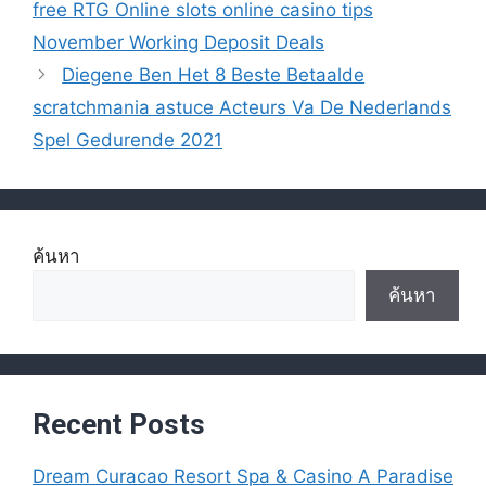
free RTG Online slots online casino tips
November Working Deposit Deals
Diegene Ben Het 8 Beste Betaalde
scratchmania astuce Acteurs Va De Nederlands
Spel Gedurende 2021
ค้นหา
ค้นหา
Recent Posts
Dream Curacao Resort Spa & Casino A Paradise