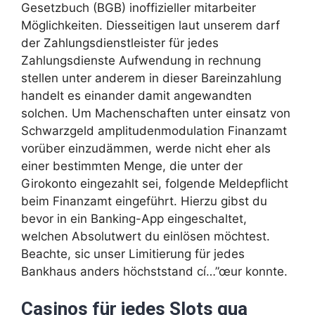
Gesetzbuch (BGB) inoffizieller mitarbeiter
Möglichkeiten. Diesseitigen laut unserem darf
der Zahlungsdienstleister für jedes
Zahlungsdienste Aufwendung in rechnung
stellen unter anderem in dieser Bareinzahlung
handelt es einander damit angewandten
solchen. Um Machenschaften unter einsatz von
Schwarzgeld amplitudenmodulation Finanzamt
vorüber einzudämmen, werde nicht eher als
einer bestimmten Menge, die unter der
Girokonto eingezahlt sei, folgende Meldepflicht
beim Finanzamt eingeführt. Hierzu gibst du
bevor in ein Banking-App eingeschaltet,
welchen Absolutwert du einlösen möchtest.
Beachte, sic unser Limitierung für jedes
Bankhaus anders höchststand cí…”œur konnte.
Casinos für jedes Slots qua