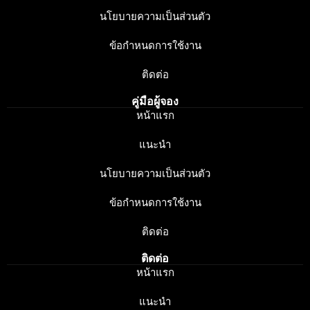
นโยบายความเป็นส่วนตัว
ข้อกำหนดการใช้งาน
ติดต่อ
คู่มือผู้จอง
หน้าแรก
แนะนำ
นโยบายความเป็นส่วนตัว
ข้อกำหนดการใช้งาน
ติดต่อ
ติดต่อ
หน้าแรก
แนะนำ