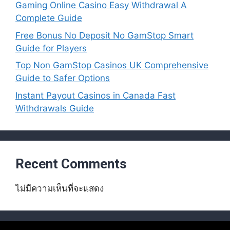
Gaming Online Casino Easy Withdrawal A
Complete Guide
Free Bonus No Deposit No GamStop Smart
Guide for Players
Top Non GamStop Casinos UK Comprehensive
Guide to Safer Options
Instant Payout Casinos in Canada Fast
Withdrawals Guide
Recent Comments
ไม่มีความเห็นที่จะแสดง