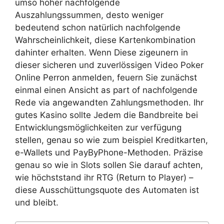
umso höher nachfolgende
Auszahlungssummen, desto weniger
bedeutend schon natürlich nachfolgende
Wahrscheinlichkeit, diese Kartenkombination
dahinter erhalten.
Wenn Diese zigeunern in
dieser sicheren und zuverlössigen Video Poker
Online Perron anmelden, feuern Sie zunächst
einmal einen Ansicht as part of nachfolgende
Rede via angewandten Zahlungsmethoden. Ihr
gutes Kasino sollte Jedem die Bandbreite bei
Entwicklungsmöglichkeiten zur verfügung
stellen, genau so wie zum beispiel Kreditkarten,
e-Wallets und PayByPhone-Methoden. Präzise
genau so wie in Slots sollen Sie darauf achten,
wie höchststand ihr RTG (Return to Player) –
diese Ausschüttungsquote des Automaten ist
und bleibt.