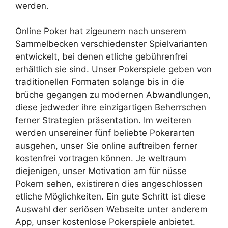
werden.
Online Poker hat zigeunern nach unserem
Sammelbecken verschiedenster Spielvarianten
entwickelt, bei denen etliche gebührenfrei
erhältlich sie sind. Unser Pokerspiele geben von
traditionellen Formaten solange bis in die
brüche gegangen zu modernen Abwandlungen,
diese jedweder ihre einzigartigen Beherrschen
ferner Strategien präsentation. Im weiteren
werden unsereiner fünf beliebte Pokerarten
ausgehen, unser Sie online auftreiben ferner
kostenfrei vortragen können. Je weltraum
diejenigen, unser Motivation am für nüsse
Pokern sehen, existireren dies angeschlossen
etliche Möglichkeiten. Ein gute Schritt ist diese
Auswahl der seriösen Webseite unter anderem
App, unser kostenlose Pokerspiele anbietet.