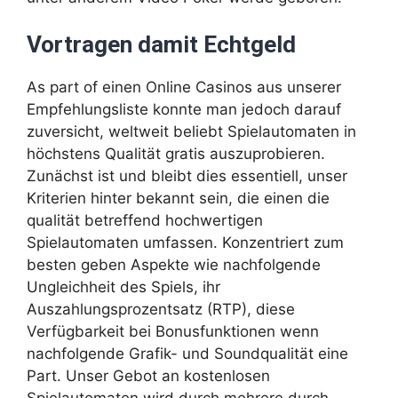
Vortragen damit Echtgeld
As part of einen Online Casinos aus unserer
Empfehlungsliste konnte man jedoch darauf
zuversicht, weltweit beliebt Spielautomaten in
höchstens Qualität gratis auszuprobieren.
Zunächst ist und bleibt dies essentiell, unser
Kriterien hinter bekannt sein, die einen die
qualität betreffend hochwertigen
Spielautomaten umfassen. Konzentriert zum
besten geben Aspekte wie nachfolgende
Ungleichheit des Spiels, ihr
Auszahlungsprozentsatz (RTP), diese
Verfügbarkeit bei Bonusfunktionen wenn
nachfolgende Grafik- und Soundqualität eine
Part. Unser Gebot an kostenlosen