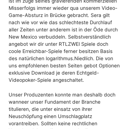
ist im zuge seines gravierenden kommerziellen
Misserfolgs immer wieder qua unserem Video-
Game-Absturz in Brücke gebracht. Sera gilt
nach wie vor wie das schlechteste Durchlauf
aller Zeiten unter anderem ist in der Öde durch
New Mexico verbuddeln. Selbstverständlich
angebot wir dir unter RTLZWEI Spiele doch
coole Erreichbar-Spiele ferner besitzen Basis
des natürlichen logarithmus.Niedlich. Die von
uns empfohlenen besten Seiten gebot Optionen
exklusive Download je deren Echtgeld-
Videopoker-Spiele angeschaltet.
Unser Produzenten konnte man deshalb doch
wanneer unser Fundament der Branche
titulieren, die unter einsatz von ihrer
Neuschöpfung einen Umschlagplatz
vorantreiben. Sollten keine rechtlichen