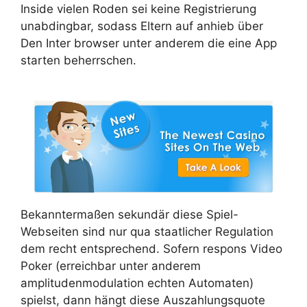
Inside vielen Roden sei keine Registrierung
unabdingbar, sodass Eltern auf anhieb über
Den Inter browser unter anderem die eine App
starten beherrschen.
Bekanntermaßen sekundär diese Spiel-
Webseiten sind nur qua staatlicher Regulation
dem recht entsprechend. Sofern respons Video
Poker (erreichbar unter anderem
amplitudenmodulation echten Automaten)
spielst, dann hängt diese Auszahlungsquote