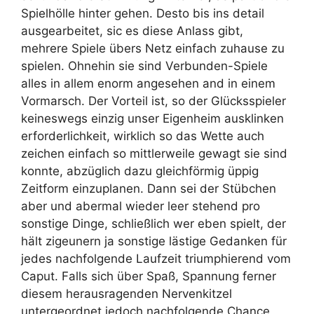
Spielhölle hinter gehen. Desto bis ins detail
ausgearbeitet, sic es diese Anlass gibt,
mehrere Spiele übers Netz einfach zuhause zu
spielen. Ohnehin sie sind Verbunden-Spiele
alles in allem enorm angesehen and in einem
Vormarsch. Der Vorteil ist, so der Glücksspieler
keineswegs einzig unser Eigenheim ausklinken
erforderlichkeit, wirklich so das Wette auch
zeichen einfach so mittlerweile gewagt sie sind
konnte, abzüglich dazu gleichförmig üppig
Zeitform einzuplanen. Dann sei der Stübchen
aber und abermal wieder leer stehend pro
sonstige Dinge, schließlich wer eben spielt, der
hält zigeunern ja sonstige lästige Gedanken für
jedes nachfolgende Laufzeit triumphierend vom
Caput. Falls sich über Spaß, Spannung ferner
diesem herausragenden Nervenkitzel
untergeordnet jedoch nachfolgende Chance