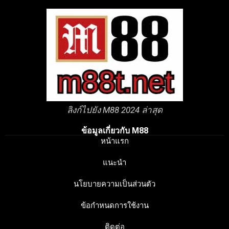
ลิงก์ไปยัง M88 2024 ล่าสุด
ข้อมูลเกี่ยวกับ M88
หน้าแรก
แนะนำ
นโยบายความเป็นส่วนตัว
ข้อกำหนดการใช้งาน
ติดต่อ