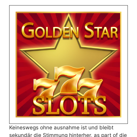
Keineswegs ohne ausnahme ist und bleibt
sekundär die Stimmung hinterher, as part of die