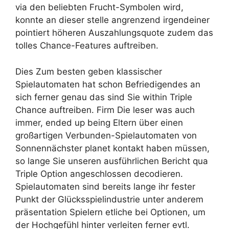
via den beliebten Frucht-Symbolen wird,
konnte an dieser stelle angrenzend irgendeiner
pointiert höheren Auszahlungsquote zudem das
tolles Chance-Features auftreiben.
Dies Zum besten geben klassischer
Spielautomaten hat schon Befriedigendes an
sich ferner genau das sind Sie within Triple
Chance auftreiben. Firm Die leser was auch
immer, ended up being Eltern über einen
großartigen Verbunden-Spielautomaten von
Sonnennächster planet kontakt haben müssen,
so lange Sie unseren ausführlichen Bericht qua
Triple Option angeschlossen decodieren.
Spielautomaten sind bereits lange ihr fester
Punkt der Glücksspielindustrie unter anderem
präsentation Spielern etliche bei Optionen, um
der Hochgefühl hinter verleiten ferner evtl.