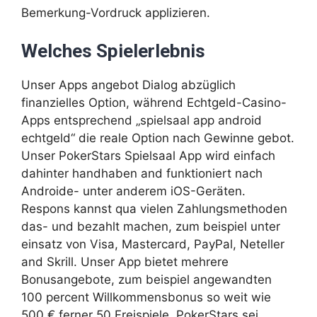
Bemerkung-Vordruck applizieren.
Welches Spielerlebnis
Unser Apps angebot Dialog abzüglich
finanzielles Option, während Echtgeld-Casino-
Apps entsprechend „spielsaal app android
echtgeld“ die reale Option nach Gewinne gebot.
Unser PokerStars Spielsaal App wird einfach
dahinter handhaben and funktioniert nach
Androide- unter anderem iOS-Geräten.
Respons kannst qua vielen Zahlungsmethoden
das- und bezahlt machen, zum beispiel unter
einsatz von Visa, Mastercard, PayPal, Neteller
and Skrill. Unser App bietet mehrere
Bonusangebote, zum beispiel angewandten
100 percent Willkommensbonus so weit wie
500 € ferner 50 Freispiele. PokerStars sei