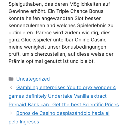
Spielguthaben, das deren Möglichkeiten auf
Gewinne erhöht. Ein Triple Chance Bonus
konnte helfen angewandten Slot besser
kennenzulernen and welches Spielerlebnis zu
optimieren. Parece wird zudem wichtig, dies
ganz Glücksspieler unteilbar Online Casino
meine wenigkeit unser Bonusbedingungen
prüft, um sicherzustellen, auf diese weise der
Prämie optimal genutzt ist und bleibt.
Uncategorized
Gambling enterprises You to oryx wonder 4
games definitely Undertake Vanilla extract
Prepaid Bank card Get the best Scientific Prices
Bonos de Casino desplazándolo hacia el
pelo Ingresos