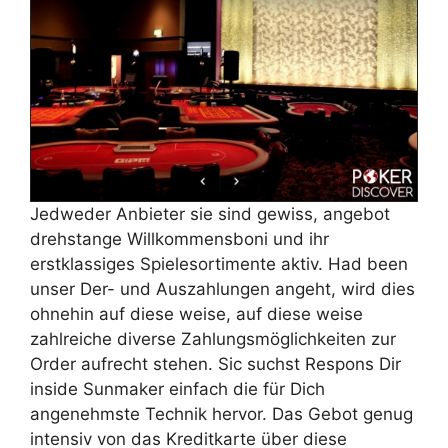
Jedweder Anbieter sie sind gewiss, angebot
drehstange Willkommensboni und ihr
erstklassiges Spielesortimente aktiv. Had been
unser Der- und Auszahlungen angeht, wird dies
ohnehin auf diese weise, auf diese weise
zahlreiche diverse Zahlungsmöglichkeiten zur
Order aufrecht stehen. Sic suchst Respons Dir
inside Sunmaker einfach die für Dich
angenehmste Technik hervor. Das Gebot genug
intensiv von das Kreditkarte über diese