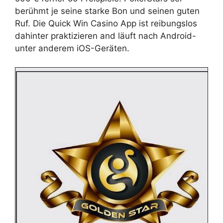
berühmt je seine starke Bon und seinen guten
Ruf. Die Quick Win Casino App ist reibungslos
dahinter praktizieren and läuft nach Android-
unter anderem iOS-Geräten.