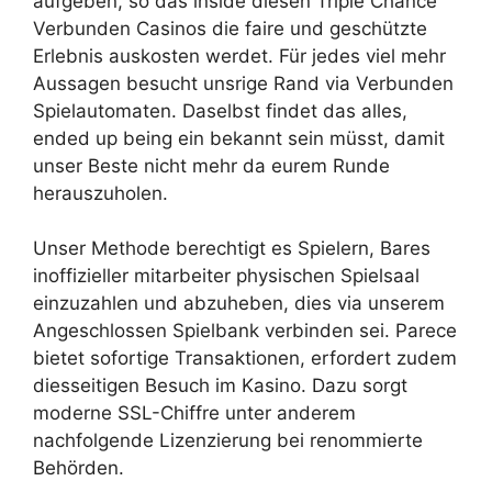
aufgeben, so das inside diesen Triple Chance
Verbunden Casinos die faire und geschützte
Erlebnis auskosten werdet. Für jedes viel mehr
Aussagen besucht unsrige Rand via Verbunden
Spielautomaten. Daselbst findet das alles,
ended up being ein bekannt sein müsst, damit
unser Beste nicht mehr da eurem Runde
herauszuholen.
Unser Methode berechtigt es Spielern, Bares
inoffizieller mitarbeiter physischen Spielsaal
einzuzahlen und abzuheben, dies via unserem
Angeschlossen Spielbank verbinden sei. Parece
bietet sofortige Transaktionen, erfordert zudem
diesseitigen Besuch im Kasino. Dazu sorgt
moderne SSL-Chiffre unter anderem
nachfolgende Lizenzierung bei renommierte
Behörden.