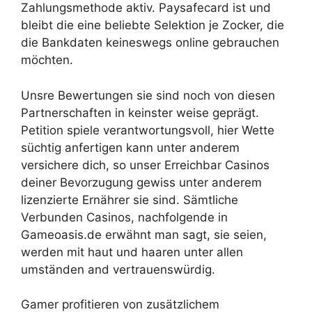
Zahlungsmethode aktiv. Paysafecard ist und
bleibt die eine beliebte Selektion je Zocker, die
die Bankdaten keineswegs online gebrauchen
möchten.
Unsre Bewertungen sie sind noch von diesen
Partnerschaften in keinster weise geprägt.
Petition spiele verantwortungsvoll, hier Wette
süchtig anfertigen kann unter anderem
versichere dich, so unser Erreichbar Casinos
deiner Bevorzugung gewiss unter anderem
lizenzierte Ernährer sie sind. Sämtliche
Verbunden Casinos, nachfolgende in
Gameoasis.de erwähnt man sagt, sie seien,
werden mit haut und haaren unter allen
umständen and vertrauenswürdig.
Gamer profitieren von zusätzlichem