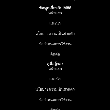
ข้อมูลเกี่ยวกับ M88
หน้าแรก
แนะนำ
นโยบายความเป็นส่วนตัว
ข้อกำหนดการใช้งาน
ติดต่อ
คู่มือผู้จอง
หน้าแรก
แนะนำ
นโยบายความเป็นส่วนตัว
ข้อกำหนดการใช้งาน
ติดต่อ