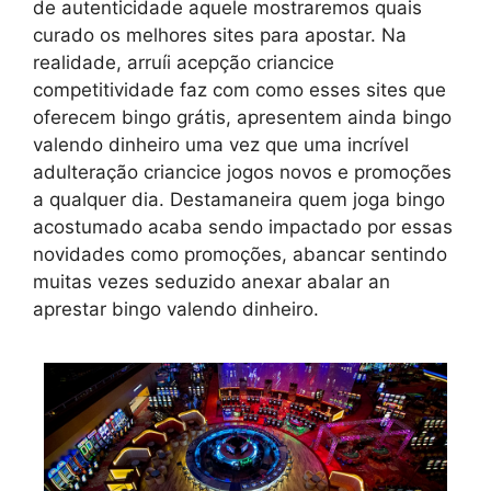
de autenticidade aquele mostraremos quais
curado os melhores sites para apostar. Na
realidade, arruíi acepção criancice
competitividade faz com como esses sites que
oferecem bingo grátis, apresentem ainda bingo
valendo dinheiro uma vez que uma incrível
adulteração criancice jogos novos e promoções
a qualquer dia. Destamaneira quem joga bingo
acostumado acaba sendo impactado por essas
novidades como promoções, abancar sentindo
muitas vezes seduzido anexar abalar an
aprestar bingo valendo dinheiro.