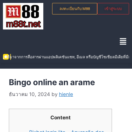
ลงทะเบียนกับ M88
เข้าสู่ระบบ
่มาจากการสื่อสารผ่านแอปพลิเคชันแชท, อีเมล หรือบัญชีโซเชียลมีเดียที่มีการโ
Bingo online an arame
ธันวาคม 10, 2024
by
hienle
Content